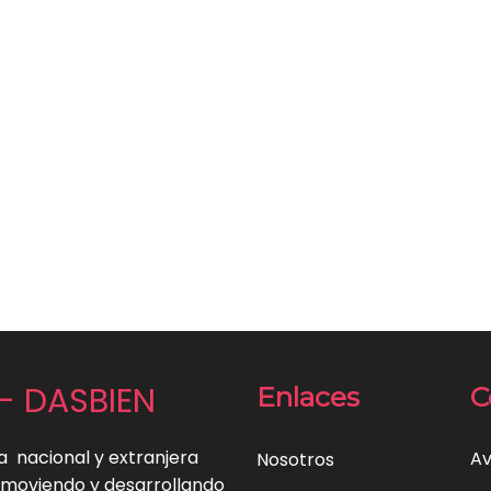
e - DASBIEN
Enlaces
C
a nacional y extranjera
Av
Nosotros
omoviendo y desarrollando