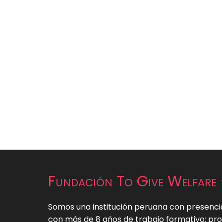
Fundación To Give Welfar
Somos una institución peruana con presenci
con más de 8 años de trabajo formativo; pr